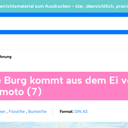
errichtsmaterial zum Ausdrucken – klar, übersichtlich, praxi
chnung
e Burg kommt aus dem Ei 
moto (7)
pier
,
Filzstifte
,
Buntstifte
Format:
DIN A3