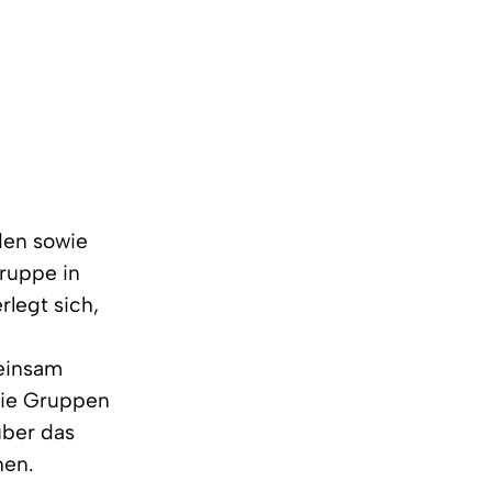
iden sowie
ruppe in
rlegt sich,
meinsam
 die Gruppen
über das
hen.