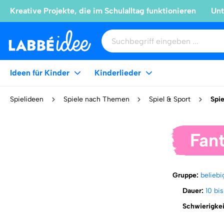
Kreative Projekte, die im Schulalltag funktionieren
Unt
Ideen für Kinder
Kinderlieder
Spielideen
Spiele nach Themen
Spiel & Sport
Spie
Fant
Gruppe:
beliebi
Dauer:
10 bi
Schwierigke