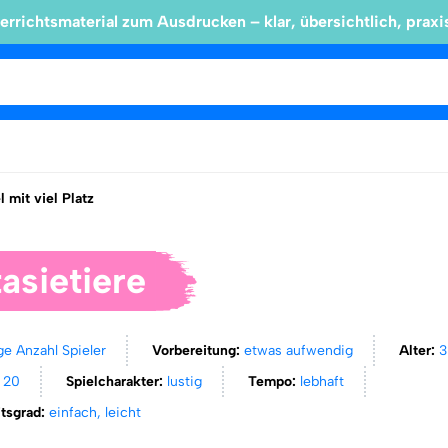
errichtsmaterial zum Ausdrucken – klar, übersichtlich, praxi
l mit viel Platz
asietiere
ge Anzahl Spieler
Vorbereitung:
etwas aufwendig
Alter:
3
s 20
Spielcharakter:
lustig
Tempo:
lebhaft
itsgrad:
einfach, leicht