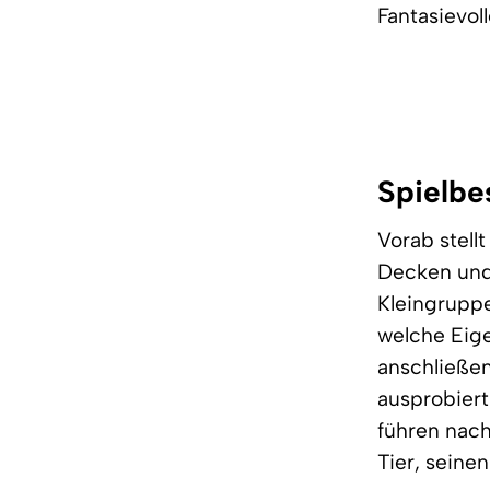
Fantasievol
Spielbe
Vorab stell
Decken und 
Kleingruppe
welche Eige
anschließen
ausprobiert
führen nach
Tier, sein