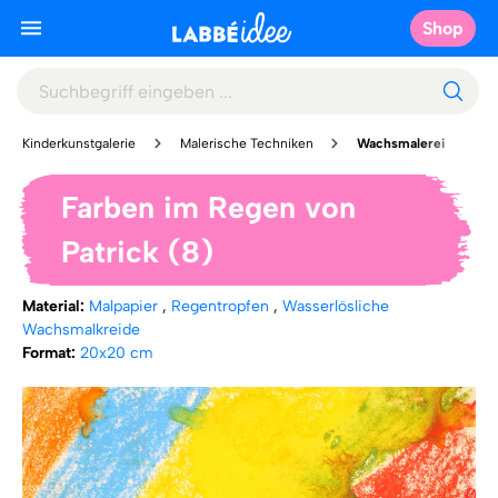
Shop
Kinderkunstgalerie
Malerische Techniken
Wachsmalerei
Farben im Regen von
Patrick (8)
Material:
Malpapier
,
Regentropfen
,
Wasserlösliche
Wachsmalkreide
Format:
20x20 cm