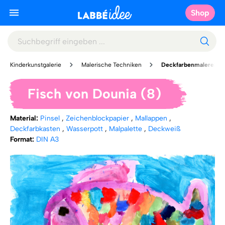
Shop
Kinderkunstgalerie
Malerische Techniken
Deckfarbenmalerei
Fisch von Dounia (8)
Material:
Pinsel
,
Zeichenblockpapier
,
Mallappen
,
Deckfarbkasten
,
Wasserpott
,
Malpalette
,
Deckweiß
Format:
DIN A3