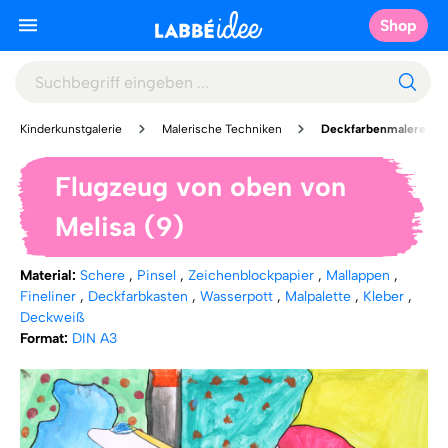
Shop
Kinderkunstgalerie
Malerische Techniken
Deckfarbenmalerei
Flugzeug von oben von
Melisa (9)
Material:
Schere
,
Pinsel
,
Zeichenblockpapier
,
Mallappen
,
Fineliner
,
Deckfarbkasten
,
Wasserpott
,
Malpalette
,
Kleber
,
Deckweiß
Format:
DIN A3