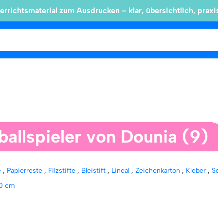
errichtsmaterial zum Ausdrucken – klar, übersichtlich, praxi
ballspieler von Dounia (9)
e
,
Papierreste
,
Filzstifte
,
Bleistift
,
Lineal
,
Zeichenkarton
,
Kleber
,
S
30 cm