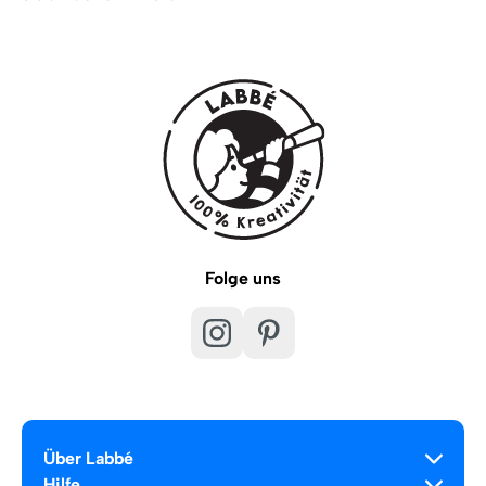
Folge uns
Über Labbé
Hilfe