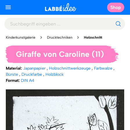
Shop
Kinderkunstgalerie
Drucktechniken
Holzschnitt
Giraffe von Caroline (11)
Material:
Japanpapier
,
Holzschnittwerkzeuge
,
Farbwalze
,
Bürste
,
Druckfarbe
,
Holzblock
Format:
DIN A4