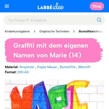
Shop
Kinderkunstgalerie
Graphische Techniken
Buntstiftzeichnung
Graffiti mit dem eigenen
Namen von Marie (14)
Material:
Anspitzer
,
Kopie Mauer
,
Buntstifte
,
Bleistift
Format:
DIN A3