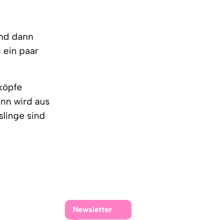
und dann
 ein paar
köpfe
ann wird aus
slinge sind
Newsletter