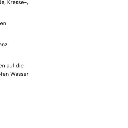
e, Kresse-,
ten
anz
en auf die
pfen Wasser