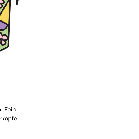
. Fein
erköpfe