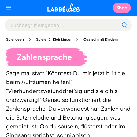
Shop
Spielideen
Spiele für Kleinkinder
Quatsch mit Kindern
Zahlensprache
Sage mal statt "Könntest Du mir jetzt b i t t e
beim Aufräumen helfen!"
"Vierhundertzweiunddreißig und s e c h s
undzwanzig!" Genau so funktioniert die
Zahlensprache. Du verwendest nur Zahlen und
die Satzmelodie und Betonung sagen, was
gemeint ist. Ob du säuseln, flüsterst oder im
Singsang sprichst, schnippisch