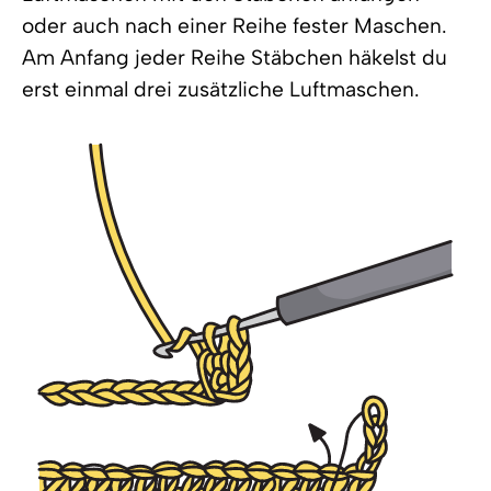
oder auch nach einer Reihe fester Maschen.
Am Anfang jeder Reihe Stäbchen häkelst du
erst einmal drei zusätzliche Luftmaschen.