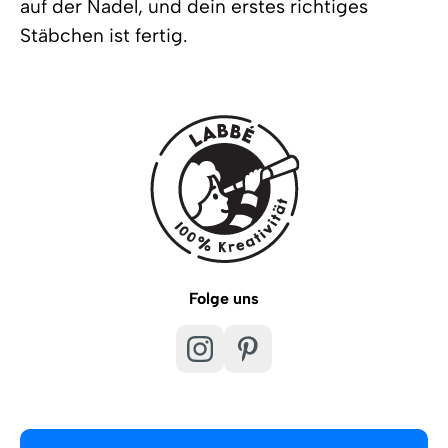
auf der Nadel, und dein erstes richtiges
Stäbchen ist fertig.
Folge uns