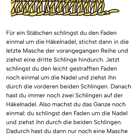
Für ein Stäbchen schlingst du den Faden
einmal um die Häkelnadel, stichst dann in die
letzte Masche der vorangegangen Reihe und
ziehst eine dritte Schlinge hindurch. Jetzt
schlingst du den leicht gestrafften Faden
noch einmal um die Nadel und ziehst ihn
durch die vorderen beiden Schlingen. Danach
hast du immer noch zwei Schlingen auf der
Häkelnadel. Also machst du das Ganze noch
einmal: du schlingst den Faden um die Nadel
und ziehst ihn durch die beiden Schlingen.
Dadurch hast du dann nur noch eine Masche