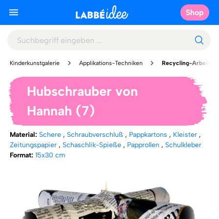
Shop
Kinderkunstgalerie
Applikations-Techniken
Recycling-Arbeiten
Hubschrauber von
Hannah (7)
Material:
Schere
,
Schraubverschluß
,
Pappkartons
,
Kleister
,
Zeitungspapier
,
Schaschlik-Spieße
,
Papprollen
,
Schulkleber
Format:
15x30 cm