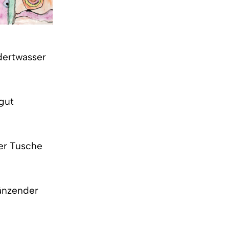
dertwasser
 gut
er Tusche
länzender