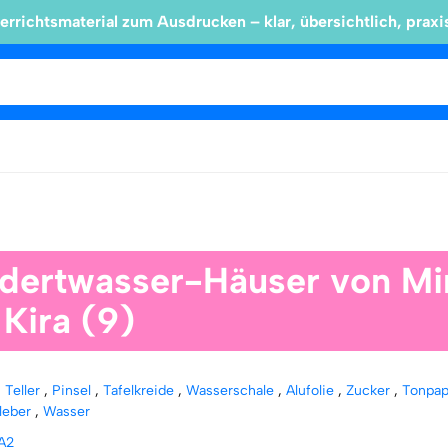
errichtsmaterial zum Ausdrucken – klar, übersichtlich, praxi
dertwasser-Häuser von Mi
Kira (9)
,
Teller
,
Pinsel
,
Tafelkreide
,
Wasserschale
,
Alufolie
,
Zucker
,
Tonpap
leber
,
Wasser
A2