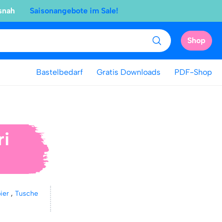
snah
Saisonangebote im Sale!
Shop
Bastelbedarf
Gratis Downloads
PDF-Shop
ri
ier
,
Tusche