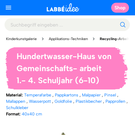
Shop
Kinderkunstgalerie
Applikations-Techniken
Recycling-Arbeiten
Hundertwasser-Haus von
Gemeinschafts- arbeit
1.- 4. Schuljahr (6-10)
Material:
Temperafarbe
,
Pappkartons
,
Malpapier
,
Pinsel
,
Mallappen
,
Wasserpott
,
Goldfolie
,
Plastikbecher
,
Papprollen
,
Schulkleber
Format:
40x40 cm