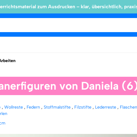
errichtsmaterial zum Ausdrucken – klar, übersichtlich, praxi
Arbeiten
anerfiguren von Daniela (6
e
,
Wollreste
,
Federn
,
Stoffmalstifte
,
Filzstifte
,
Lederreste
,
Flasche
rlen
 cm