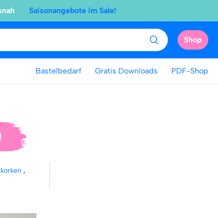
snah
Saisonangebote im Sale!
Shop
Bastelbedarf
Gratis Downloads
PDF-Shop
)
nkorken
,