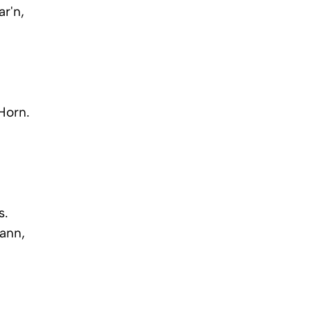
ar'n,
 Horn.
s.
kann,