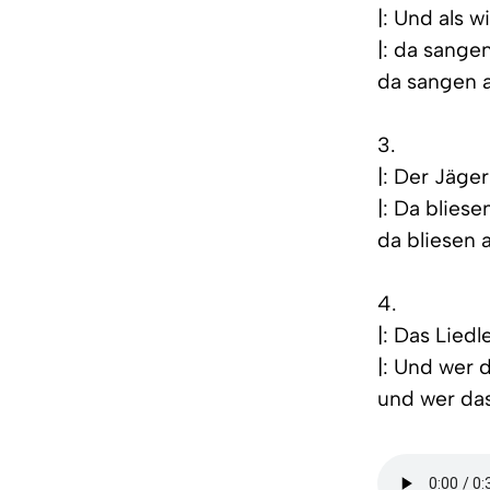
|: Und als w
|: da sangen
da sangen al
3.
|: Der Jäger
|: Da bliese
da bliesen a
4.
|: Das Liedle
|: Und wer 
und wer das