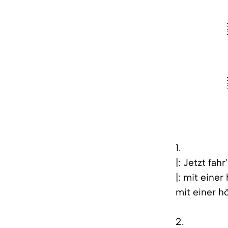
1.
|: Jetzt fah
|: mit eine
mit einer h
2.