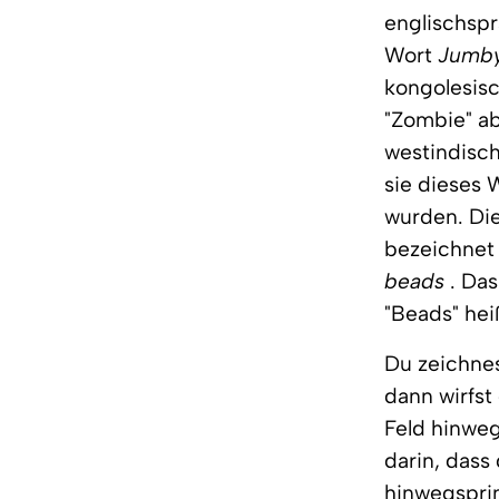
englischspr
Wort
Jumb
kongolesis
"Zombie" ab
westindisch
sie dieses 
wurden. Die
bezeichnet
beads
. Da
"Beads" hei
Du zeichnes
dann wirfst
Feld hinweg
darin, dass
hinwegspri