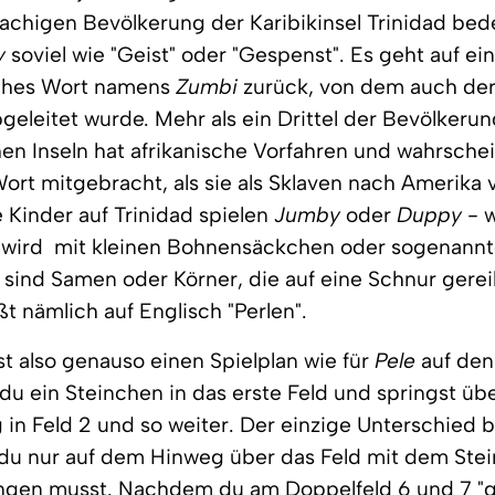
achigen Bevölkerung der Karibikinsel Trinidad bed
y
soviel wie "Geist" oder "Gespenst". Es geht auf ei
ches Wort namens
Zumbi
zurück, von dem auch der
geleitet wurde. Mehr als ein Drittel der Bevölkeru
en Inseln hat afrikanische Vorfahren und wahrsche
Wort mitgebracht, als sie als Sklaven nach Amerika
 Kinder auf Trinidad spielen
Jumby
oder
Duppy
- 
 wird  mit kleinen Bohnensäckchen oder sogenann
s sind Samen oder Körner, die auf eine Schnur gerei
ßt nämlich auf Englisch "Perlen".
t also genauso einen Spielplan wie für
Pele
auf de
 du ein Steinchen in das erste Feld und springst üb
 in Feld 2 und so weiter. Der einzige Unterschied 
 du nur auf dem Hinweg über das Feld mit dem Ste
ngen musst. Nachdem du am Doppelfeld 6 und 7 "