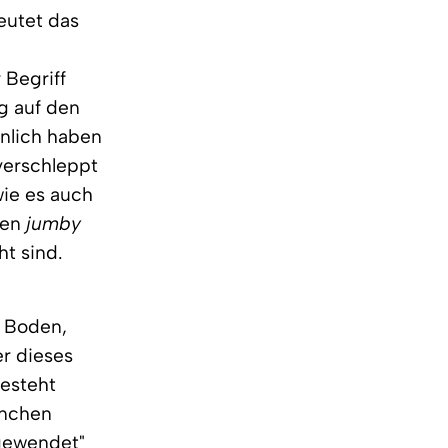
eutet das
n
 Begriff
ng auf den
inlich haben
 verschleppt
wie es auch
ten
jumby
ht sind.
n Boden,
er dieses
besteht
inchen
gewendet"