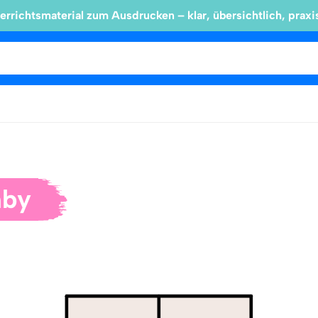
errichtsmaterial zum Ausdrucken – klar, übersichtlich, praxi
by