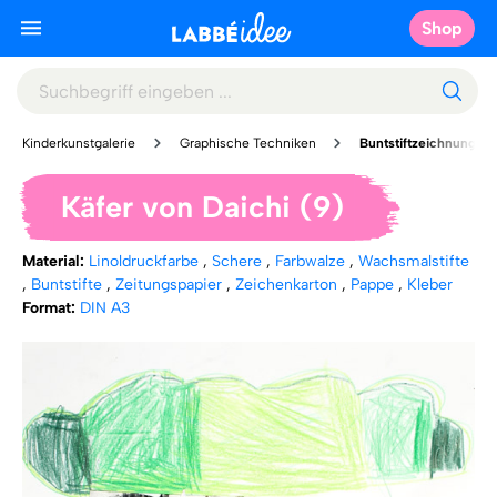
Shop
Kinderkunstgalerie
Graphische Techniken
Buntstiftzeichnung
Käfer von Daichi (9)
Material:
Linoldruckfarbe
,
Schere
,
Farbwalze
,
Wachsmalstifte
,
Buntstifte
,
Zeitungspapier
,
Zeichenkarton
,
Pappe
,
Kleber
Format:
DIN A3