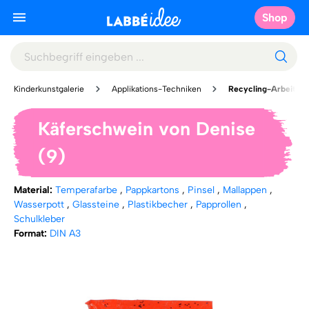
Shop
Kinderkunstgalerie
Applikations-Techniken
Recycling-Arbeiten
Käferschwein von Denise
(9)
Material:
Temperafarbe
,
Pappkartons
,
Pinsel
,
Mallappen
,
Wasserpott
,
Glassteine
,
Plastikbecher
,
Papprollen
,
Schulkleber
Format:
DIN A3