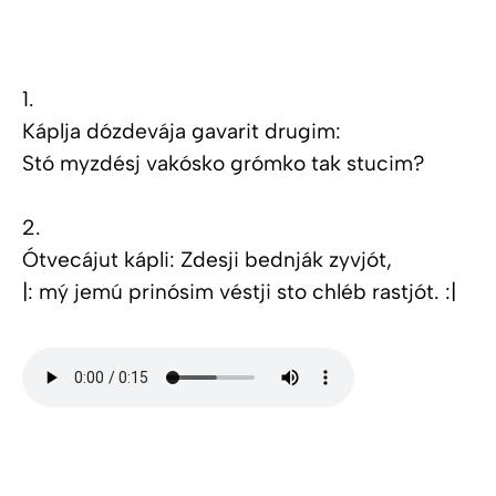
1.
Káplja dózdevája gavarit drugim:
Stó myzdésj vakósko grómko tak stucim?
2.
Ótvecájut kápli: Zdesji bednják zyvjót,
|: mý jemú prinósim véstji sto chléb rastjót. :|