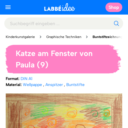
Shop
Kinderkunstgalerie
Graphische Techniken
Buntstiftzeichnung
Katze am Fenster von
Paula (9)
Format:
DIN A1
Material:
Wellpappe
,
Anspitzer
,
Buntstifte