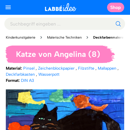
Shop
Kinderkunstgalerie
Malerische Techniken
Deckfarbenmalerei
Katze von Angelina (8)
Material:
Pinsel
,
Zeichenblockpapier
,
Filzstifte
,
Mallappen
,
Deckfarbkasten
,
Wasserpott
Format:
DIN A3