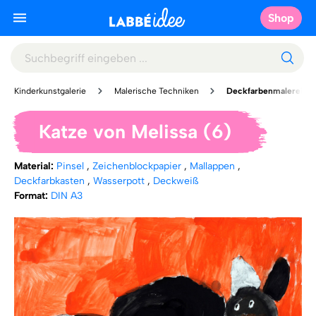
Shop
Kinderkunstgalerie
Malerische Techniken
Deckfarbenmalerei
Katze von Melissa (6)
Material:
Pinsel
,
Zeichenblockpapier
,
Mallappen
,
Deckfarbkasten
,
Wasserpott
,
Deckweiß
Format:
DIN A3