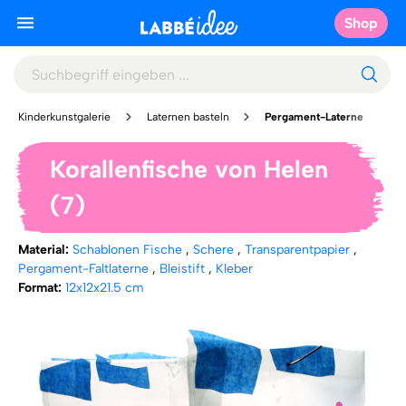
Shop
Kinderkunstgalerie
Laternen basteln
Pergament-Laterne
Korallenfische von Helen
(7)
Material:
Schablonen Fische
,
Schere
,
Transparentpapier
,
Pergament-Faltlaterne
,
Bleistift
,
Kleber
Format:
12x12x21.5 cm