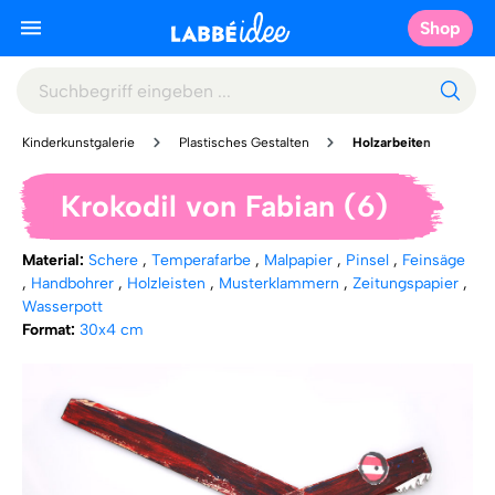
Shop
Kinderkunstgalerie
Plastisches Gestalten
Holzarbeiten
Krokodil von Fabian (6)
Material:
Schere
,
Temperafarbe
,
Malpapier
,
Pinsel
,
Feinsäge
,
Handbohrer
,
Holzleisten
,
Musterklammern
,
Zeitungspapier
,
Wasserpott
Format:
30x4 cm