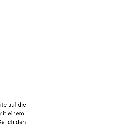
te auf die
mit einem
ße ich den