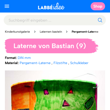
Shop
Kinderkunstgalerie
Laternen basteln
Pergament-Laterne
Laterne von Bastian (9)
Format:
DIN mm
Material:
Pergament-Laterne
,
Filzstifte
,
Schulkleber