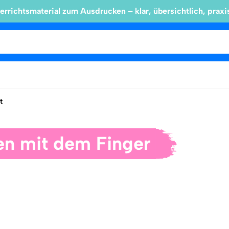
errichtsmaterial zum Ausdrucken – klar, übersichtlich, praxi
t
en mit dem Finger