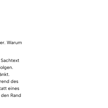
ger. Warum
 Sachtext
folgen.
änkt.
hrend des
tatt eines
an den Rand