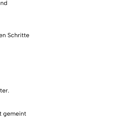
und
en Schritte
ter.
rt gemeint