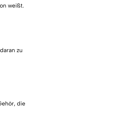
on weißt.
 daran zu
t
Gehör, die