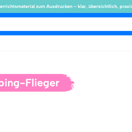
errichtsmaterial zum Ausdrucken – klar, übersichtlich, praxi
ping-Flieger