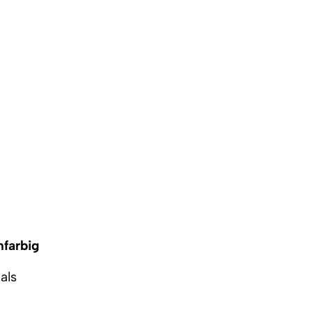
nfarbig
als