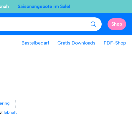
snah
Saisonangebote im Sale!
Shop
Bastelbedarf
Gratis Downloads
PDF-Shop
ering
o:
lebhaft