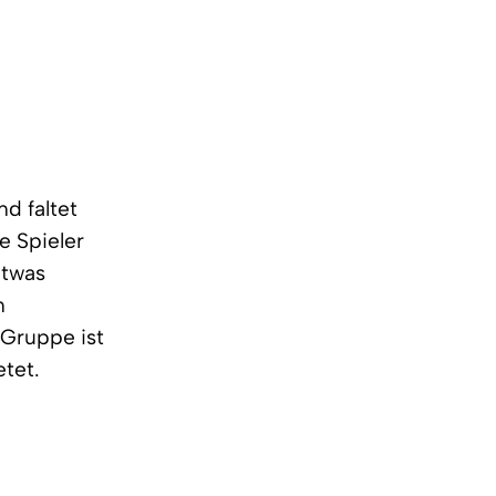
nd faltet
e Spieler
etwas
n
 Gruppe ist
etet.