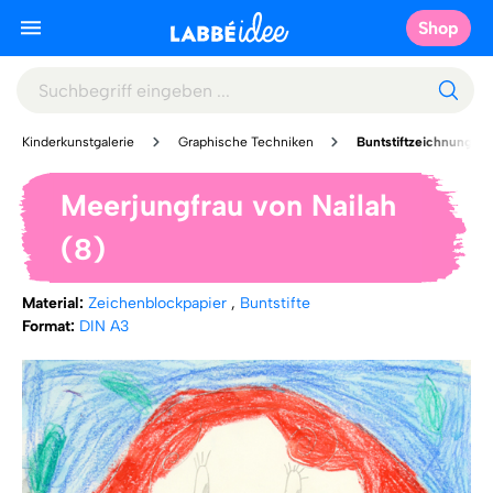
Shop
Kinderkunstgalerie
Graphische Techniken
Buntstiftzeichnung
Meerjungfrau von Nailah
(8)
Material:
Zeichenblockpapier
,
Buntstifte
Format:
DIN A3