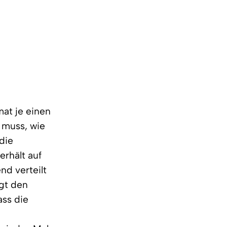
mat je einen
n muss, wie
die
erhält auf
nd verteilt
igt den
ass die