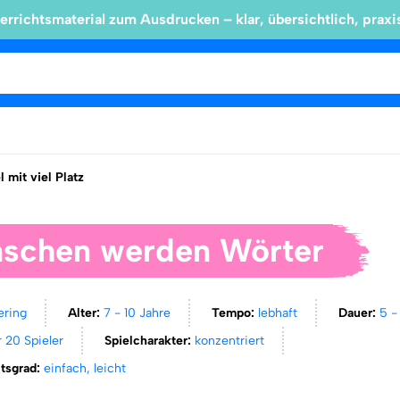
errichtsmaterial zum Ausdrucken – klar, übersichtlich, praxi
l mit viel Platz
schen werden Wörter
ering
Alter:
7 - 10 Jahre
Tempo:
lebhaft
Dauer:
5 -
 20 Spieler
Spielcharakter:
konzentriert
itsgrad:
einfach, leicht