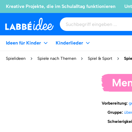
Kreative Projekte, die im Schulalltag funktionieren
Unt
Ideen für Kinder
Kinderlieder
Spielideen
Spiele nach Themen
Spiel & Sport
Spie
Men
Vorbereitung:
g
Gruppe:
über
Schwierigke