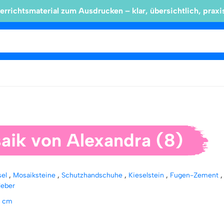
errichtsmaterial zum Ausdrucken – klar, übersichtlich, praxi
aik von Alexandra (8)
sel
,
Mosaiksteine
,
Schutzhandschuhe
,
Kieselstein
,
Fugen-Zement
leber
2 cm