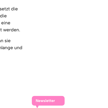
setzt die
 die
 eine
zt werden.
n sie
chlange und
Newsletter