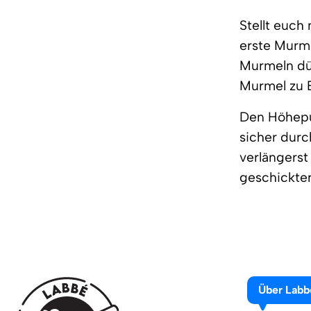
Stellt euch 
erste Murme
Murmeln dür
Murmel zu B
Den Höhepun
sicher durc
verlängerst
geschickter
Über Labb