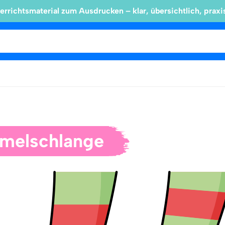
errichtsmaterial zum Ausdrucken – klar, übersichtlich, praxi
melschlange