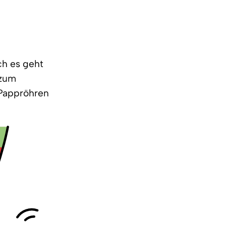
ch es geht
 zum
 Pappröhren