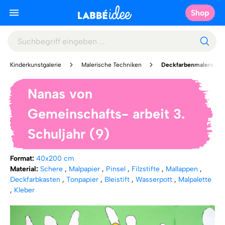
Shop
Kinderkunstgalerie
Malerische Techniken
Deckfarbenmalerei
Nanas von
Gemeinschafts- arbeit 3.
Schuljahr (9)
Format:
40x200 cm
Material:
Schere
,
Malpapier
,
Pinsel
,
Filzstifte
,
Mallappen
,
Deckfarbkasten
,
Tonpapier
,
Bleistift
,
Wasserpott
,
Malpalette
,
Kleber