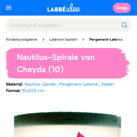
Shop
Kinderkunstgalerie
Laternen basteln
Pergament-Laterne
Nautilus-Spirale von
Cheyda (10)
Material:
Nautilus-Spirale
,
Pergament-Laterne
,
Kleber
Format:
15x23.5 cm