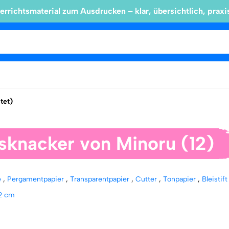
errichtsmaterial zum Ausdrucken – klar, übersichtlich, praxi
ltet)
sknacker von Minoru (12)
e
,
Pergamentpapier
,
Transparentpapier
,
Cutter
,
Tonpapier
,
Bleistif
2 cm