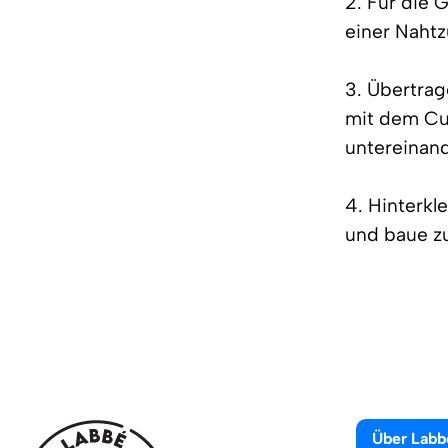
2. Für die 
einer Naht
3. Übertrag
mit dem Cut
untereinand
4. Hinterkl
und baue z
Über Labb