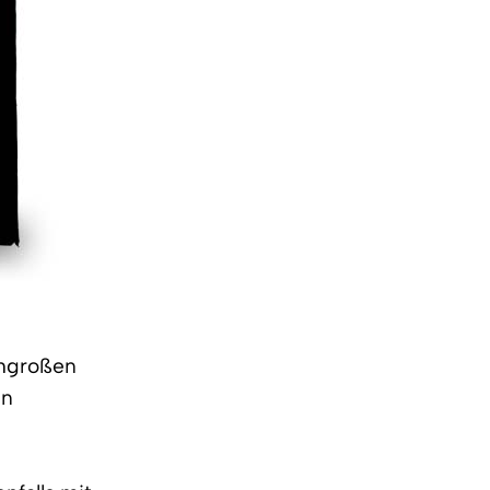
chgroßen
en