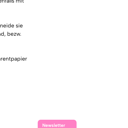
nfalls mit
neide sie
nd, bezw.
arentpapier
Newsletter