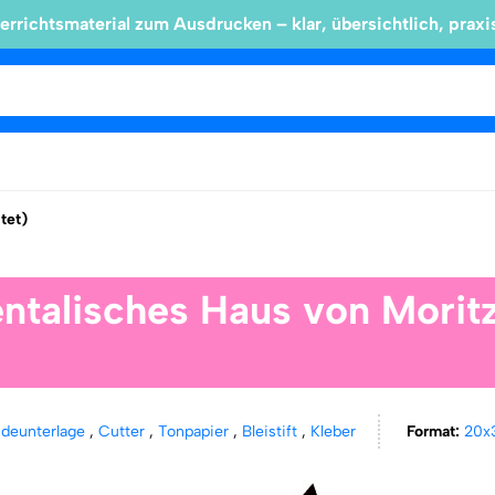
errichtsmaterial zum Ausdrucken – klar, übersichtlich, praxi
ltet)
entalisches Haus von Morit
ideunterlage
,
Cutter
,
Tonpapier
,
Bleistift
,
Kleber
Format:
20x