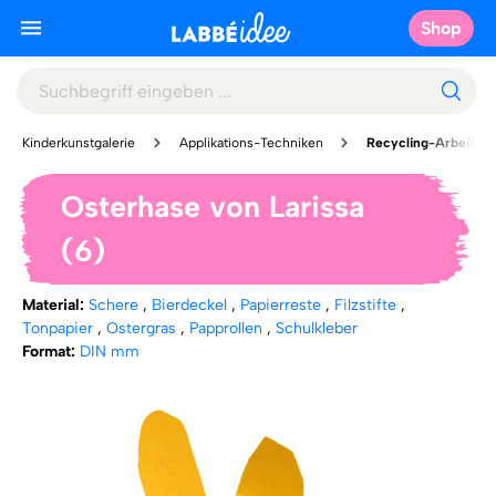
Shop
Kinderkunstgalerie
Applikations-Techniken
Recycling-Arbeiten
Osterhase von Larissa
(6)
Material:
Schere
,
Bierdeckel
,
Papierreste
,
Filzstifte
,
Tonpapier
,
Ostergras
,
Papprollen
,
Schulkleber
Format:
DIN mm