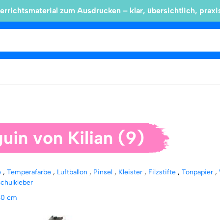
errichtsmaterial zum Ausdrucken – klar, übersichtlich, praxi
uin von Kilian (9)
e
,
Temperafarbe
,
Luftballon
,
Pinsel
,
Kleister
,
Filzstifte
,
Tonpapier
,
Schulkleber
30 cm