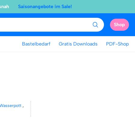
snah
Saisonangebote im Sale!
Shop
Bastelbedarf
Gratis Downloads
PDF-Shop
Wasserpott
,