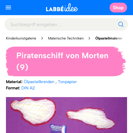
Shop
Kinderkunstgalerie
Malerische Techniken
Ölpastellmalerei
Piratenschiff von Morten
(9)
Material:
Ölpastellkreiden
,
Tonpapier
Format:
DIN A2