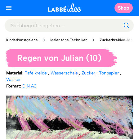
Shop
Kinderkunstgalerie
Malerische Techniken
Zuckerkreiden-Malere
Regen von Julian (10)
Material:
Tafelkreide
,
Wasserschale
,
Zucker
,
Tonpapier
,
Wasser
Format:
DIN A3