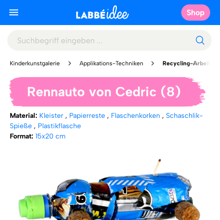
Shop
Kinderkunstgalerie
Applikations-Techniken
Recycling-Arbeiten
Rennauto von Cedric (8)
Material:
Kleister
,
Papierreste
,
Flaschenkorken
,
Schaschlik-
Spieße
,
Plastikflasche
Format:
15x20 cm