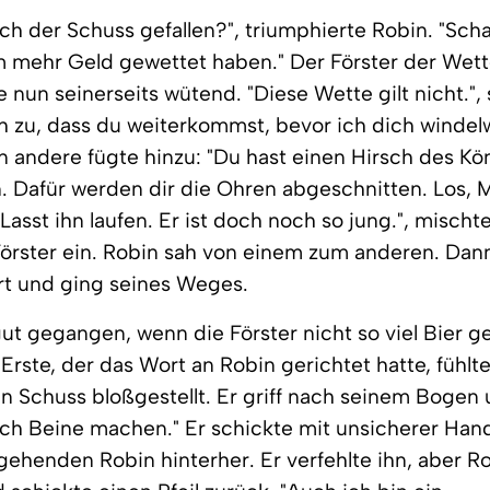
ch der Schuss gefallen?", triumphierte Robin. "Sch
m mehr Geld gewettet haben." Der Förster der Wett
e nun seinerseits wütend. "Diese Wette gilt nicht.", 
eh zu, dass du weiterkommst, bevor ich dich winde
in andere fügte hinzu: "Du hast einen Hirsch des Kö
 Dafür werden dir die Ohren abgeschnitten. Los, 
"Lasst ihn laufen. Er ist doch noch so jung.", mischt
 Förster ein. Robin sah von einem zum anderen. Da
rt und ging seines Weges.
gut gegangen, wenn die Förster nicht so viel Bier 
 Erste, der das Wort an Robin gerichtet hatte, fühlt
n Schuss bloßgestellt. Er griff nach seinem Bogen 
ich Beine machen." Er schickte mit unsicherer Hand
henden Robin hinterher. Er verfehlte ihn, aber R