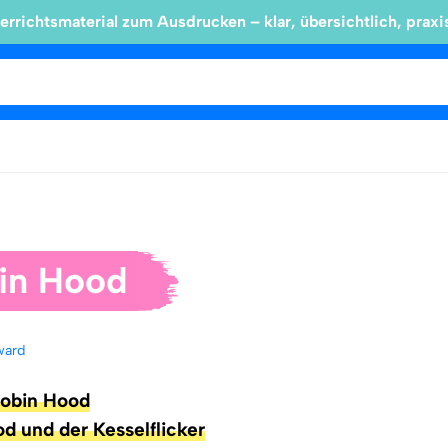
errichtsmaterial zum Ausdrucken – klar, übersichtlich, praxi
in Hood
ward
Robin Hood
od und der Kesselflicker