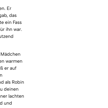
en. Er
gab, das
te ein Fass
ür ihn war.
utzend
in Mädchen
 den warmen
ß er auf
an
nd als Robin
du deinen
ner lachten
nd und