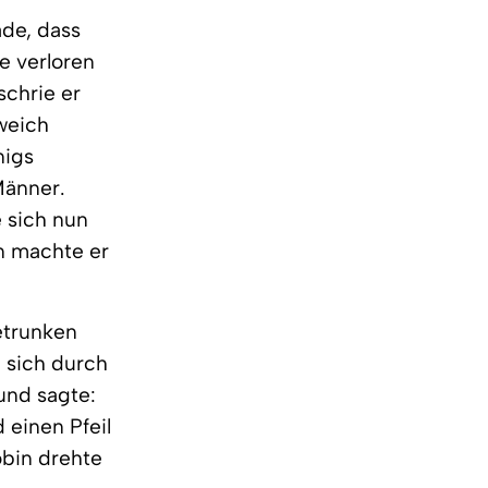
ade, dass
e verloren
schrie er
lweich
nigs
Männer.
e sich nun
nn machte er
getrunken
e sich durch
und sagte:
 einen Pfeil
obin drehte