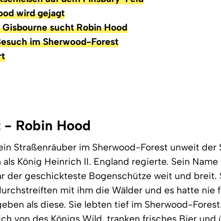
ood wird gejagt
n Gisbourne sucht Robin Hood
Besuch im Sherwood-Forest
rt
 - Robin Hood
 ein Straßenräuber im Sherwood-Forest unweit der 
als König Heinrich II. England regierte. Sein Name
r der geschickteste Bogenschütze weit und breit.
urchstreiften mit ihm die Wälder und es hatte nie f
ben als diese. Sie lebten tief im Sherwood-Forest.
ich von des Königs Wild, tranken frisches Bier und 