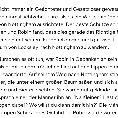
nicht immer ein Geächteter und Gesetzloser gewes
de einmal achtzehn Jahre, als es ein Wettschießen 
 von Nottingham ausrichtete. Der beste Schütze soll
en und Robin fand, dass dies gerade das Richtige f
er sich mit seinem Eibenholzbogen und gut zwei D
, um von Locksley nach Nottingham zu wandern.
Burschen es oft tun, war Robin in Gedanken an se
ls er mit einem fröhlichen Lied auf den Lippen in
einwanderte. Auf seinem Weg nach Nottingham stie
ter, die unter einem großen Baum saßen und sich 
ete und Bier erfrischten. Sie waren gut gekleidet u
prach einer der Männer ihn an. "Na Kleiner? Hast 
gen dabei? Wo willst du denn damit hin?" Die Män
lumpen Scherz ihres Gefährten. Robin wurde wüte