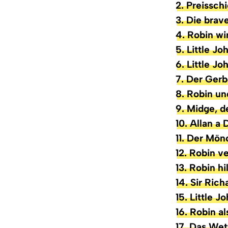
2. Preissch
3. Die brav
4. Robin wi
5. Little J
6. Little Jo
7. Der Gerb
8. Robin un
9. Midge, d
10. Allan a 
11. Der Mön
12. Robin v
13. Robin hi
14. Sir Ric
15. Little J
16. Robin al
17. Das We