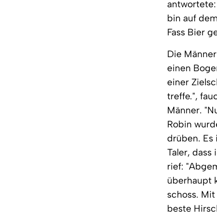
antwortete:
bin auf dem
Fass Bier g
Die Männer 
einen Bogen
einer Ziels
treffe.", fa
Männer. "Nu
Robin wurde
drüben. Es 
Taler, dass
rief: "Abge
überhaupt k
schoss. Mit
beste Hirsc