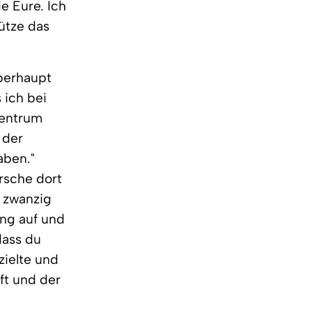
e Eure. Ich
ütze das
überhaupt
 ich bei
Zentrum
 der
aben."
rsche dort
m zwanzig
ang auf und
dass du
zielte und
uft und der