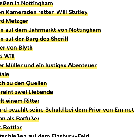
ießen in Nottingham
en Kameraden retten Will Stutley
rd Metzger
ohn auf dem Jahrmarkt von Nottingham
hn auf der Burg des Sheriff
er von Blyth
d Will
er Müller und ein lustiges Abenteuer
Dale
ch zu den Quellen
ereint zwei Liebende
lft einem Ritter
hard bezahlt seine Schuld bei dem Prior von Emmet
ohn als Barfüßer
s Bettler
ttschießen auf dem Finsbury-Feld