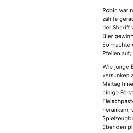
Robin war 
zählte gera
der Sheriff
Bier gewinn
So machte 
Pfeilen auf
Wie junge 
versunken a
Maitag hin
einige Förs
Fleischpast
herankam, s
Spielzeugbo
über den p