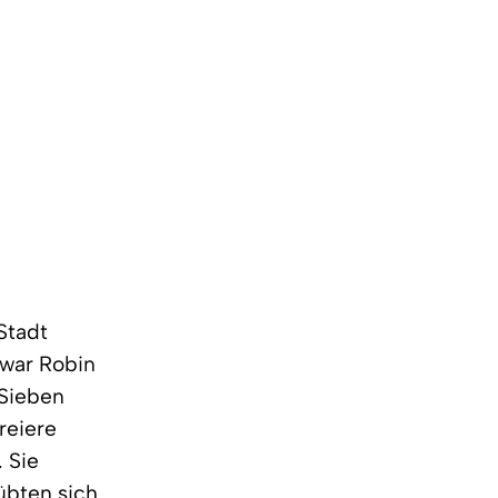
Stadt
 war Robin
 Sieben
reiere
 Sie
übten sich