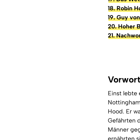
18. Robin H
19. Guy vo
20. Hoher 
21. Nachwo
Vorwort
Einst lebte
Nottingham 
Hood. Er wa
Gefährten d
Männer gege
ernährten s