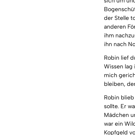
sich um und
Bogenschütz
der Stelle 
anderen För
ihm nachzus
ihn nach No
Robin lief 
Wissen lag 
mich gerich
bleiben, d
Robin blieb
sollte. Er 
Mädchen un
war ein Wil
Kopfgeld vo