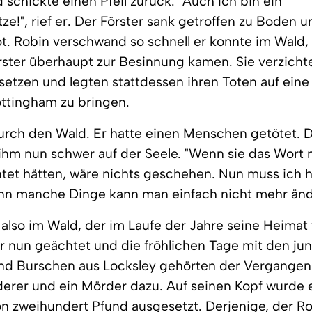
 schickte einen Pfeil zurück. "Auch ich bin ein
e!", rief er. Der Förster sank getroffen zu Boden u
tot. Robin verschwand so schnell er konnte im Wald,
ster überhaupt zur Besinnung kamen. Sie verzichte
etzen und legten stattdessen ihren Toten auf eine
ttingham zu bringen.
durch den Wald. Er hatte einen Menschen getötet. 
ihm nun schwer auf der Seele. "Wenn sie das Wort 
tet hätten, wäre nichts geschehen. Nun muss ich h
enn manche Dinge kann man einfach nicht mehr änd
 also im Wald, der im Laufe der Jahre seine Heima
war nun geächtet und die fröhlichen Tage mit den ju
d Burschen aus Locksley gehörten der Vergangenh
derer und ein Mörder dazu. Auf seinen Kopf wurde 
n zweihundert Pfund ausgesetzt. Derjenige, der Ro