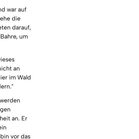
nd war auf
 ehe die
ten darauf,
 Bahre, um
Dieses
nicht an
ier im Wald
ern."
t werden
ngen
eit an. Er
ein
bin vor das