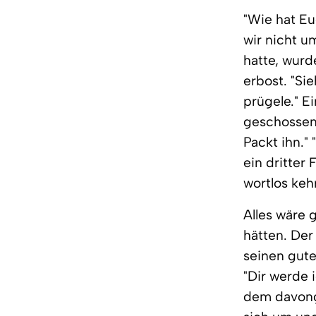
"Wie hat Eu
wir nicht u
hatte, wurd
erbost. "Si
prügele." E
geschossen.
Packt ihn." 
ein dritter
wortlos keh
Alles wäre 
hätten. Der
seinen gute
"Dir werde 
dem davonge