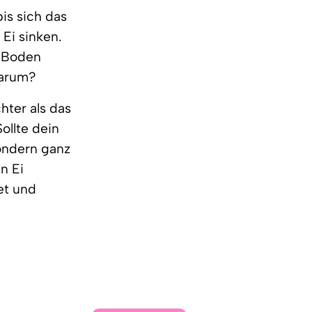
is sich das
 Ei sinken.
n Boden
Warum?
hter als das
ollte dein
sondern ganz
n Ei
et und