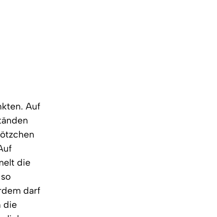
nkten. Auf
ständen
lötzchen
Auf
melt die
 so
rdem darf
 die