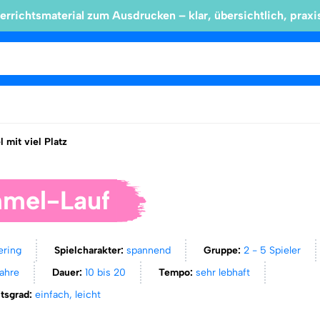
errichtsmaterial zum Ausdrucken – klar, übersichtlich, praxi
l mit viel Platz
mel-Lauf
ering
Spielcharakter:
spannend
Gruppe:
2 - 5 Spieler
Jahre
Dauer:
10 bis 20
Tempo:
sehr lebhaft
itsgrad:
einfach, leicht