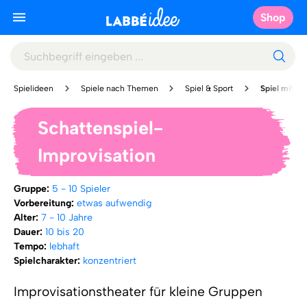
Shop
Spielideen
Spiele nach Themen
Spiel & Sport
Spiel mit vie
Schattenspiel-
Improvisation
Gruppe:
5 - 10 Spieler
Vorbereitung:
etwas aufwendig
Alter:
7 - 10 Jahre
Dauer:
10 bis 20
Tempo:
lebhaft
Spielcharakter:
konzentriert
Improvisationstheater für kleine Gruppen