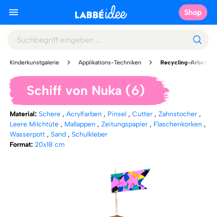
Shop
Kinderkunstgalerie
Applikations-Techniken
Recycling-Arbeiten
Schiff von Nuka (6)
Material:
Schere
,
Acrylfarben
,
Pinsel
,
Cutter
,
Zahnstocher
,
Leere Milchtüte
,
Mallappen
,
Zeitungspapier
,
Flaschenkorken
,
Wasserpott
,
Sand
,
Schulkleber
Format:
20x18 cm